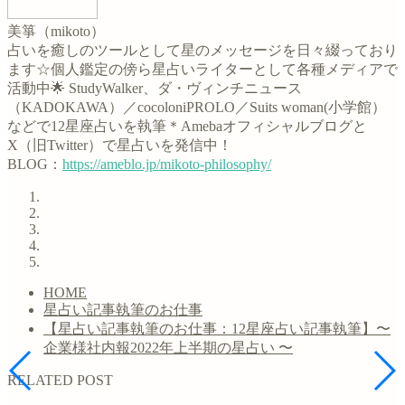
美箏（mikoto）
占いを癒しのツールとして星のメッセージを日々綴っており
ます☆個人鑑定の傍ら星占いライターとして各種メディアで
活動中🌟 StudyWalker、ダ・ヴィンチニュース
（KADOKAWA）／cocoloniPROLO／Suits woman(小学館）
などで12星座占いを執筆＊Amebaオフィシャルブログと
X（旧Twitter）で星占いを発信中！
BLOG：
https://ameblo.jp/mikoto-philosophy/
HOME
星占い記事執筆のお仕事
【星占い記事執筆のお仕事：12星座占い記事執筆】〜
企業様社内報2022年上半期の星占い 〜
RELATED POST