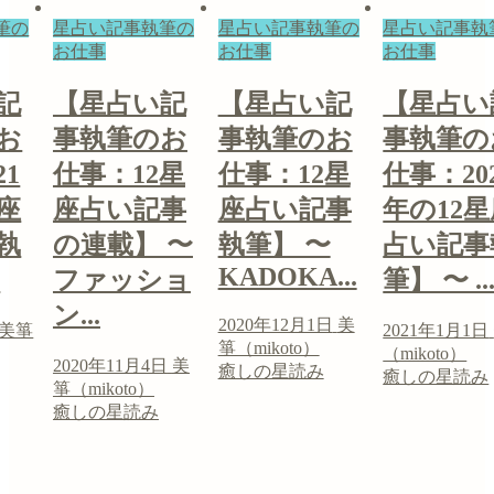
筆の
星占い記事執筆の
星占い記事執筆の
星占い記事執
お仕事
お仕事
お仕事
記
【星占い記
【星占い記
【星占い
お
事執筆のお
事執筆のお
事執筆の
21
仕事：12星
仕事：12星
仕事：20
座
座占い記事
座占い記事
年の12
執
の連載】 〜
執筆】 〜
占い記事
KADOKA...
.
ファッショ
筆】 〜 ..
ン...
2020年12月1日
美
美箏
2021年1月1日
箏（mikoto）
（mikoto）
2020年11月4日
美
癒しの星読み
癒しの星読み
箏（mikoto）
癒しの星読み