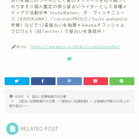
占いを癒しのツールとして星のメッセージを日々綴って
おります☆個人鑑定の傍ら星占いライターとして各種メ
ディアで活動中🌟 StudyWalker、ダ・ヴィンチニュー
ス（KADOKAWA）／cocoloniPROLO／Suits woman(小
学館）などで12星座占いを執筆＊Amebaオフィシャル
ブログとX（旧Twitter）で星占いを発信中！
https://ameblo.jp/mikoto-philosophy/
BLOG：
HOME
星占い記事執筆のお仕事
【星占い記事執筆のお仕事：12星座占い記事執筆】〜 企業様社内報2023年上半
期の星占い 〜
RELATED POST