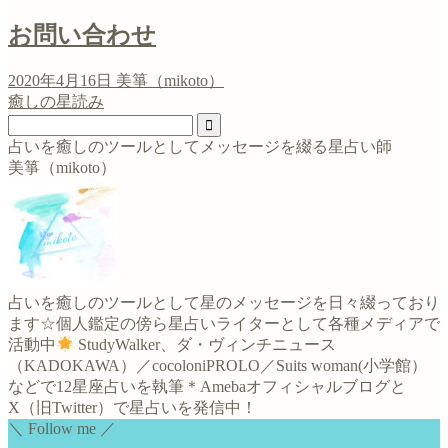
お問い合わせ
2020年4月16日
美箏（mikoto）
癒しの星読み
占いを癒しのツールとしてメッセージを綴る星占い師
美箏（mikoto）
占いを癒しのツールとして星のメッセージを日々綴っており
ます☆個人鑑定の傍ら星占いライターとして各種メディアで
活動中
StudyWalker、ダ・ヴィンチニュース
（KADOKAWA）／cocoloniPROLO／Suits woman(小学館）
などで12星座占いを執筆＊Amebaオフィシャルブログと
X（旧Twitter）で星占いを発信中！
＼ Follow me ／