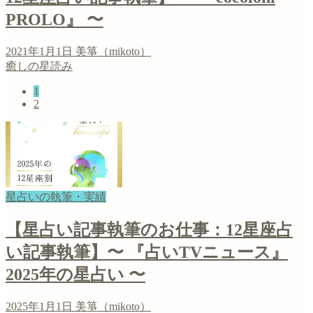
PROLO』 〜
2021年1月1日
美箏（mikoto）
癒しの星読み
1
2
星占いの執筆・実績
【星占い記事執筆のお仕事：12星座占
い記事執筆】〜 『占いTVニュース』
2025年の星占い 〜
2025年1月1日
美箏（mikoto）