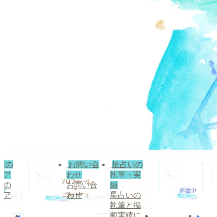
お問い合
星占いの
お問
わせ
執筆・実
わせ
お問い合
績
お問
わせ
星占いの
わせ
執筆と掲
載実績に